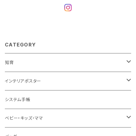
CATEGORY
知育
知育ポスター
インテリアポスター
地図・国旗
知育下敷き
A3サイズ
システム手帳
言葉（ひらがな・カタカナ・英語）
知育グッズ
A4サイズ
ベビー・キッズ・ママ
数字・計算（すうじ・かけ算）