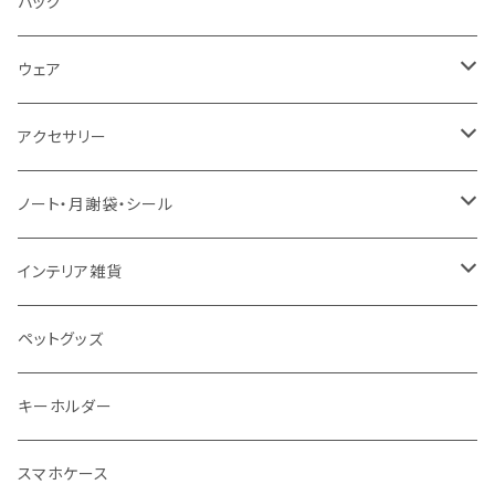
オーダー（A3・B3・A2・40×50・B2・50×70）
ベビー食器
バッグ
音楽・化学
30＊40 / B3
お食事スタイ・ビブ
ウェア
生活・風習（四季・指文字・ヨガ）
40＊50 / A2
おもちゃ・木製
エプロン
アクセサリー
お風呂対応ポスター
50＊70 / B2
カー用品
ピンバッジ
ノート・月謝袋・シール
50＊50
バッグ・エコバッグ
ネックレス
ノート
インテリア雑貨
ジュエリーポーチ
シール・ステッカー
ドアステッカー
ペットグッズ
月謝袋・封筒
しおり
キーホルダー
クリスマス雑貨
スマホケース