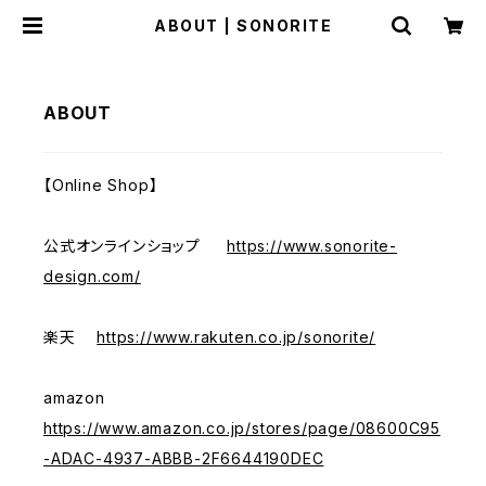
ABOUT | SONORITE
ABOUT
【Online Shop】
公式オンラインショップ
https://www.sonorite-
design.com/
楽天
https://www.rakuten.co.jp/sonorite/
amazon
https://www.amazon.co.jp/stores/page/08600C95
-ADAC-4937-ABBB-2F6644190DEC