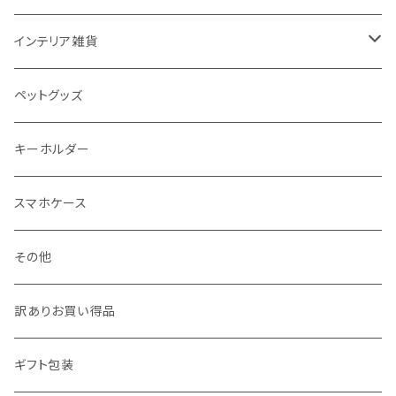
50＊50
バッグ・エコバッグ
ネックレス
ノート
インテリア雑貨
ジュエリーポーチ
シール・ステッカー
ドアステッカー
ペットグッズ
月謝袋・封筒
しおり
キーホルダー
クリスマス雑貨
スマホケース
その他
訳ありお買い得品
ギフト包装