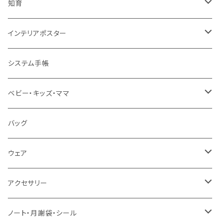
知育
知育ポスター
インテリアポスター
地図・国旗
知育下敷き
A3サイズ
システム手帳
言葉（ひらがな・カタカナ・英語）
知育グッズ
A4サイズ
ベビー・キッズ・ママ
数字・計算（すうじ・かけ算）
オーダー（A3・B3・A2・40×50・B2・50×70）
ベビー食器
バッグ
音楽・化学
30＊40 / B3
お食事スタイ・ビブ
ウェア
生活・風習（四季・指文字・ヨガ）
40＊50 / A2
おもちゃ・木製
エプロン
アクセサリー
お風呂対応ポスター
50＊70 / B2
カー用品
ピンバッジ
ノート・月謝袋・シール