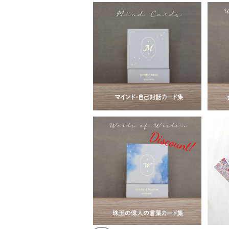
送料無料 自己対話 マイン
送
ドカード 45枚カード 自己
葉集 55枚 カード
¥2,680
啓発 mind card インテリ
ワード インテリ
ア 北欧 おしゃれ ソノリテ
【訳あり品】送料無料 珠玉
お
の偉人の言葉集 55枚 カー
ーカ
¥2,180
ド 自己啓発 ワード インテリ
欧
ア 北欧 おしゃれ ソノリテ