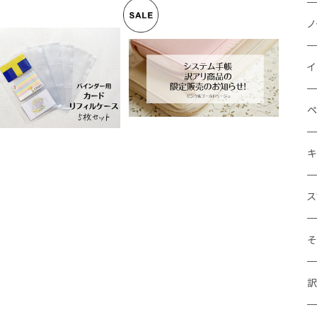
お
ピ
ノ
5
バ
ネ
ノ
イ
裏で6枚収納できるクリア
送料無料【訳アリ商品】マル
5
ードケース（PVC）5枚セ
チ家計収納 システム手帳
¥1,080
¥5,980
ト ソノリテ オリジナルサ
ディスカウント商品
イズ
ジ
シ
ド
ペ
月
し
ク
ス