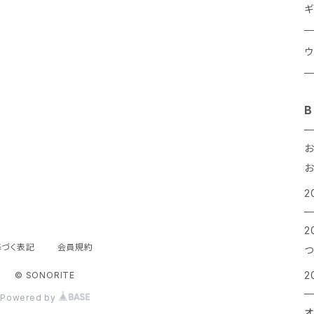
ギ
ウ
ウ
B
S
お
の
2
2
づく表記
会員規約
つ
2
© SONORITE
Powered by
オ