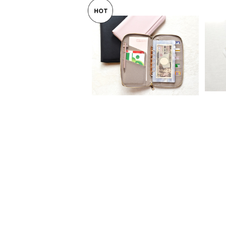
【送料無料】マルチ家計収納
表
システム手帳◎バインダー
カ
¥7,080
ファイル 袋分け パスポート
ッ
ケース 通帳 お薬手帳 母子
手帳 カードケース 名刺入
れ