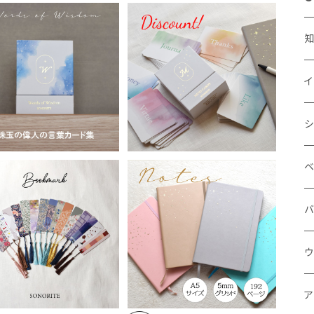
料無料 珠玉の偉人の言
【訳あり品】送料無料 自己
 自己啓発
対話 マインドカード 45枚
イ
¥2,680
¥2,180
ア 北欧 おし
カード 自己啓発 mind car
ゃれ ソノリテ
d インテリア 北欧 おしゃれ
ソノリテ
地
A
シ
言
知
A
ベ
数
オ
バ
しゃれな しおり ブックマ
A5 ノート 日記 育児日記 メ
×
ー ブックマーク 栞 北
モ帳 バレットジャーナル ス
音
¥1,180
¥2,480
 全8種類 本 ソノリテ
ケジュール帳 ソノリテ
お
ウ
3
生
お
エ
ア
4