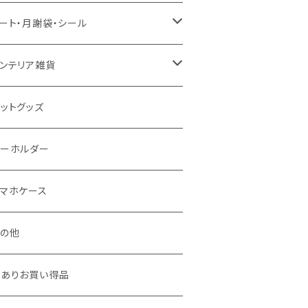
風呂対応ポスター
カー用品
ンバッジ
ート・月謝袋・シール
0＊70 / B2
ッグ・エコバッグ
ックレス
ート
ンテリア雑貨
0＊50
ュエリーポーチ
ール・ステッカー
アステッカー
ットグッズ
謝袋・封筒
おり
キーホルダー
リスマス雑貨
マホケース
その他
訳ありお買い得品