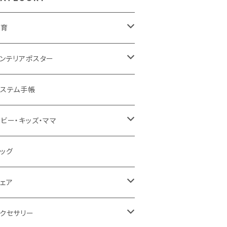
知育
知育ポスター
ンテリアポスター
図・国旗
知育下敷き
3サイズ
ステム手帳
葉（ひらがな・カタカナ・英語）
育グッズ
4サイズ
ビー・キッズ・ママ
字・計算（すうじ・かけ算）
ーダー（A3・B3・A2・40×50・B2・50
ベビー食器
ッグ
70）
楽・化学
食事スタイ・ビブ
ェア
0＊40 / B3
活・風習（四季・指文字・ヨガ）
もちゃ・木製
プロン
クセサリー
0＊50 / A2