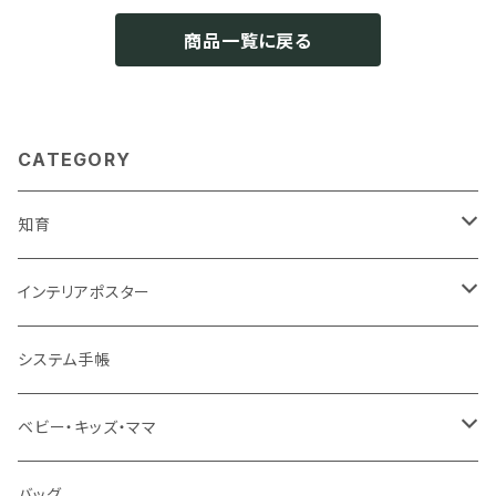
商品一覧に戻る
CATEGORY
知育
知育ポスター
インテリアポスター
地図・国旗
知育下敷き
A3サイズ
システム手帳
言葉（ひらがな・カタカナ・英語）
知育グッズ
A4サイズ
ベビー・キッズ・ママ
数字・計算（すうじ・かけ算）
オーダー（A3・B3・A2・40×50・B2・50×70）
ベビー食器
バッグ