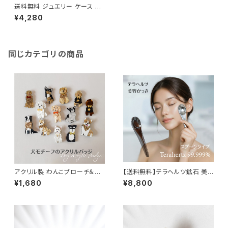
送料無料 ジュエリー ケース ポ
ーチ 携帯用 ゴールド 宝石 リン
¥4,280
グ ネックレス ピアス 旅行 ソノ
リア SONORIA
同じカテゴリの商品
アクリル製 わんこブローチ＆バ
【送料無料】テラヘルツ鉱石 美
ッジ Dogモチーフ ポーコピノ P
容かっさ 巡り ~Meguri~ スプ
¥1,680
¥8,800
ocopinoドッグ アクリル製バッ
ーン型フェイスケア マッサージ
ジ ブローチ
美容 ケア 天然石 ｜上質セルフ
ケア｜ソノリテ 顔 首 鎖骨 肩
こり ふくらはぎ 足ツボ 対策 マ
ッサージ