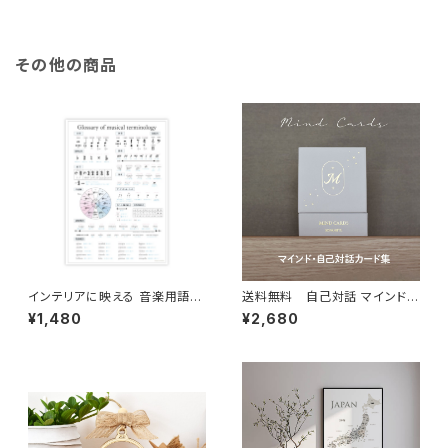
その他の商品
インテリアに映える 音楽用語ポ
送料無料 自己対話 マインドカ
スター A2サイズ 室内用
ード 45枚カード 自己啓発 min
¥1,480
¥2,680
d card インテリア 北欧 おしゃ
れ ソノリテ