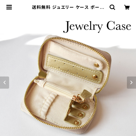
送料無料 ジュエリー ケース ポーチ
携帯用 ゴールド 宝石 リング ネックレ
ス ピアス 旅行 ソノリア SONORI
A | SONORITE