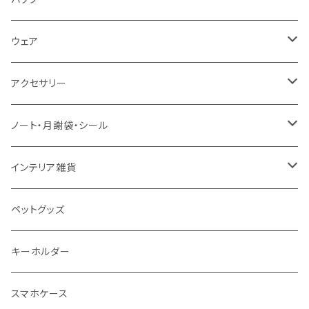
音楽・化学
30＊40 / B3
お食事スタイ・ビブ
ウェア
生活・風習（四季・指文字・ヨガ）
40＊50 / A2
おもちゃ・木製
エプロン
アクセサリー
お風呂対応ポスター
50＊70 / B2
カー用品
ピンバッジ
ノート・月謝袋・シール
50＊50
バッグ・エコバッグ
ネックレス
ノート
インテリア雑貨
ジュエリーポーチ
シール・ステッカー
ドアステッカー
ペットグッズ
月謝袋・封筒
しおり
キーホルダー
クリスマス雑貨
スマホケース