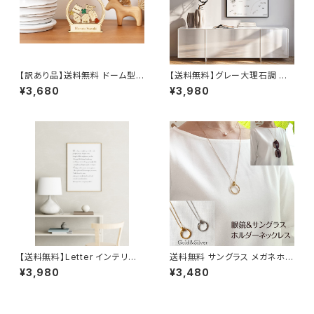
【訳あり品】送料無料 ドーム型
【送料無料】グレー大理石調 日
誕生オーナメント クリスマス ギ
本地図 【受注生産】インテリアに
¥3,680
¥3,980
フト 誕生祝い 出産祝い メモリア
おしゃれな ポスターA2/A1サイ
ル 孫
ズ
【送料無料】Letter インテリア
送料無料 サングラス メガネホル
ポスター北欧 おしゃれ 絵画 絵
ダー ロングネックレス 2色 チェ
¥3,980
¥3,480
壁掛け モダン オーダー【受注生
ーン60＋5cm サージカルステ
産】
ンレス 316L 金属アレルギー 眼
鏡 ソノリテ