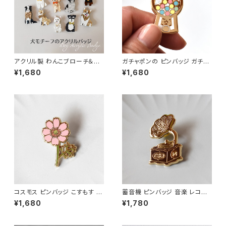
アクリル製 わんこブローチ＆バ
ガチャポンの ピンバッジ ガチャ
ッジ Dogモチーフ ポーコピノ P
ガチャ ピンバッジ エナメルピ
¥1,680
¥1,680
ocopinoドッグ アクリル製バッ
ン ブローチ アクセサリー
ジ ブローチ
コスモス ピンバッジ こすもす 秋
蓄音機 ピンバッジ 音楽 レコー
桜 ボタニカル ピンバッジ エナメ
ド エナメルピン ブローチ アク
¥1,680
¥1,780
ルピン ブローチ アクセサリ
セサリー
ー