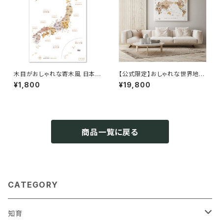
木目がおしゃれな寄木風 日本
【公式限定】おしゃれな世界地図
地図 ポスターA2サイズ 室内用
キャンバス｜インテリア×知育ポ
¥1,800
¥19,800
スター 送料無料 旅行ピンマップ
A1/B1 木目調/パステル/ネイビ
ー 壁かけ 受注生産 ソノリ
テ SONORITE
商品一覧に戻る
CATEGORY
知育