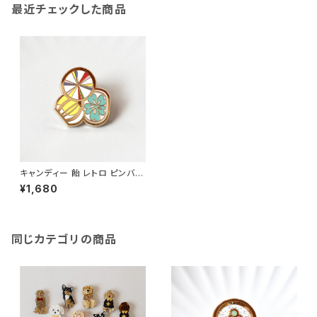
最近チェックした商品
キャンディー 飴 レトロ ピンバッ
ジ エナメルピン ブローチ アク
¥1,680
セサリー
同じカテゴリの商品