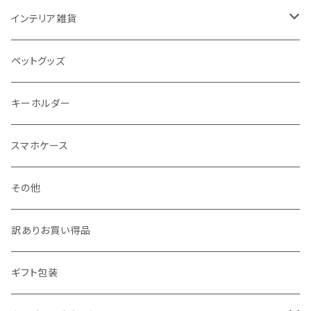
50＊50
バッグ・エコバッグ
ネックレス
ノート
インテリア雑貨
ジュエリーポーチ
シール・ステッカー
ドアステッカー
ペットグッズ
月謝袋・封筒
しおり
キーホルダー
クリスマス雑貨
スマホケース
その他
訳ありお買い得品
ギフト包装