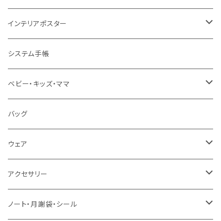
知育ポスター
インテリアポスター
地図・国旗
知育下敷き
A3サイズ
システム手帳
言葉（ひらがな・カタカナ・英語）
知育グッズ
A4サイズ
ベビー・キッズ・ママ
数字・計算（すうじ・かけ算）
オーダー（A3・B3・A2・40×50・B2・50×70）
ベビー食器
バッグ
音楽・化学
30＊40 / B3
お食事スタイ・ビブ
ウェア
生活・風習（四季・指文字・ヨガ）
40＊50 / A2
おもちゃ・木製
エプロン
アクセサリー
お風呂対応ポスター
50＊70 / B2
カー用品
ピンバッジ
ノート・月謝袋・シール