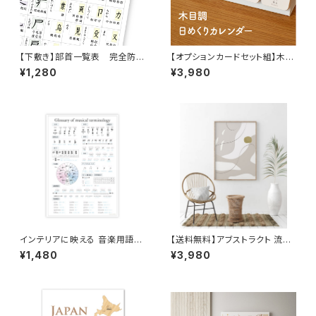
【下敷き】部首一覧表 完全防
【オプションカードセット組】木目
水 漢字 小学生 中学生
調の日めくりカレンダー♪ イン
¥1,280
¥3,980
高校生 角丸 A4サイズ ソノ
テリア 北欧 おしゃれ
リテ
インテリアに映える 音楽用語ポ
【送料無料】アブストラクト 流動
スター A2サイズ 室内用
サイズ インテリア ポスター北欧
¥1,480
¥3,980
おしゃれ 絵画 絵 壁掛け モダン
オーダー【受注生産】