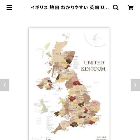
イギリス 地図 わかりやすい 英国 Uni
ted Kingdom 木目調 おしゃれ A2
サイズ マップ 世界 旅行 社会 知育
| SONORITE