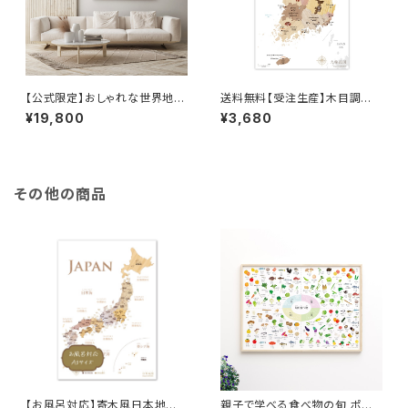
【公式限定】おしゃれな世界地図
送料無料【受注生産】木目調の
キャンバス｜インテリア×知育ポ
韓国 地図 A2サイズ マップ 世界
¥19,800
¥3,680
スター 送料無料 旅行ピンマップ
旅行 社会 知育
A1/B1 木目調/パステル/ネイビ
ー 壁かけ 受注生産 ソノリ
テ SONORITE
その他の商品
【お風呂対応】寄木風日本地図
親子で学べる食べ物の旬 ポスタ