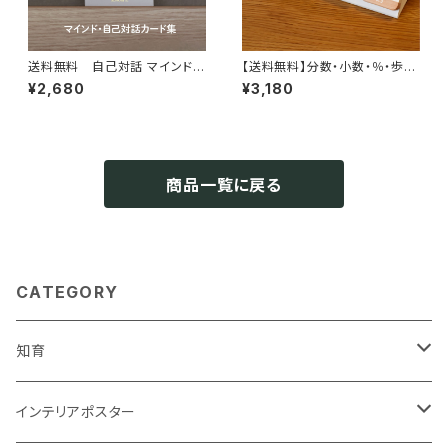
送料無料 自己対話 マインドカ
【送料無料】分数・小数・％・歩合
ード 45枚カード 自己啓発 min
が一目でわかる知育カード♪ 算
¥2,680
¥3,180
d card インテリア 北欧 おしゃ
数 数学 卓上 万年使える 1年 イ
れ ソノリテ
ンテリア おしゃれ
商品一覧に戻る
CATEGORY
知育
知育ポスター
インテリアポスター