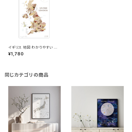
イギリス 地図 わかりやすい 英
国 United Kingdom 木目調
¥1,780
おしゃれ A2サイズ マップ 世界
旅行 社会 知育
同じカテゴリの商品