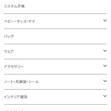
地図・国旗
知育下敷き
A3サイズ
システム手帳
言葉（ひらがな・カタカナ・英語）
知育グッズ
A4サイズ
ベビー・キッズ・ママ
数字・計算（すうじ・かけ算）
オーダー（A3・B3・A2・40×50・B2・50×70）
ベビー食器
バッグ
音楽・化学
30＊40 / B3
お食事スタイ・ビブ
ウェア
生活・風習（四季・指文字・ヨガ）
40＊50 / A2
おもちゃ・木製
エプロン
アクセサリー
お風呂対応ポスター
50＊70 / B2
カー用品
ピンバッジ
ノート・月謝袋・シール
50＊50
バッグ・エコバッグ
ネックレス
ノート
インテリア雑貨