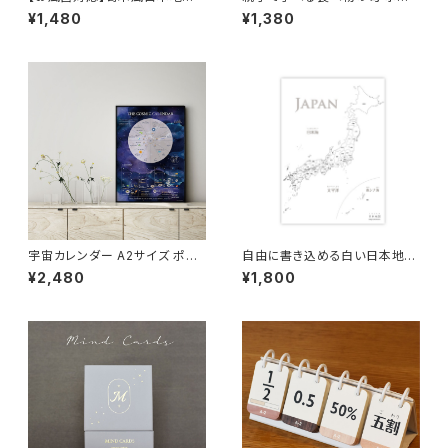
Ａ3サイズ 角丸 インテリア ポス
ー【お風呂対応】食事 エネルギ
¥1,480
¥1,380
ター
― A3サイズ ポスター 小学 受
験 インテリア 角丸
宇宙カレンダー A2サイズ ポス
自由に書き込める白い日本地図
ター カール セーガン The C
ポスター A2サイズ 2枚セット
¥2,480
¥1,800
osmic Calender 地球 お
しゃれ 室内用 知育 ソノリテ