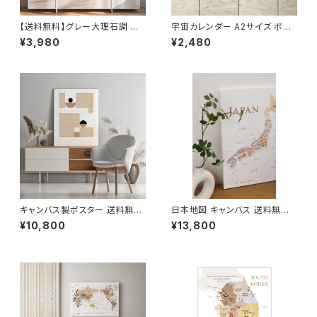
【送料無料】グレー大理石調 日
宇宙カレンダー A2サイズ ポス
本地図 【受注生産】インテリアに
ター カール セーガン The C
¥3,980
¥2,480
おしゃれな ポスターA2/A1サイ
osmic Calender 地球 お
ズ
しゃれ 室内用 知育 ソノリテ
キャンバス製ポスター 送料無料
日本地図 キャンバス 送料無料
当店お取り扱いの中からお好き
旅行ピンマップ A2/A1 B1木目
¥10,800
¥13,800
なデザインから選べます A4~
調 パステルネイビー 壁かけ ソ
ソノリテ SONORITE
ノリテ SONORITE