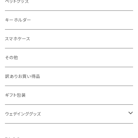
ジュエリーポーチ
シール・ステッカー
ドアステッカー
ペットグッズ
月謝袋・封筒
しおり
キーホルダー
クリスマス雑貨
スマホケース
その他
訳ありお買い得品
ギフト包装
ウェデインググッズ
ウェルカムボード