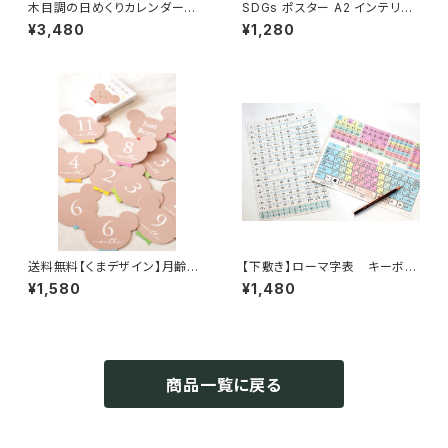
木目調の日めくりカレンダー♪
SDGs ポスター A2 インテリア
インテリア 北欧 おしゃれ
に飾れる◎地球 環境を守るた
¥3,480
¥1,280
めに
送料無料【くまデザイン】月齢カ
【下敷き】ローマ字表 キーボー
ード 誕生日カード 成長記録 0
ドのタイピング練習に。パソコ
¥1,580
¥1,480
ヶ月〜98歳 マンスリーカード
ン・タブレット入力 A４サイズ
ベビーフォト 出産祝い ギフト お
しゃれ ソノリテ
商品一覧に戻る