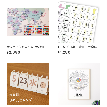
大人も子供も学べる「世界地図」
【下敷き】部首一覧表 完全防
ポスター B2サイズ
水 漢字 小学生 中学生
¥2,680
¥1,280
高校生 角丸 A4サイズ ソノ
リテ