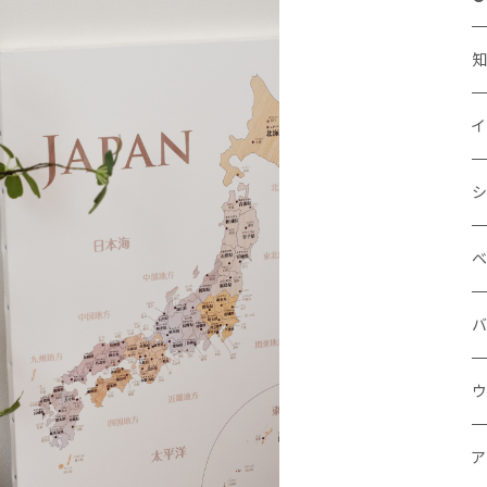
イ
地
A
シ
言
知
A
ベ
数
オ
バ
×
音
お
ウ
3
生
お
エ
ア
4