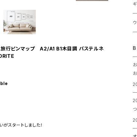
ギ
ウ
ウ
B
旅行ピンマップ A2/A1 B1木目調 パステルネ
RITE
S
お
の
able
2
2
つ
2
いがスタートしました！
オ