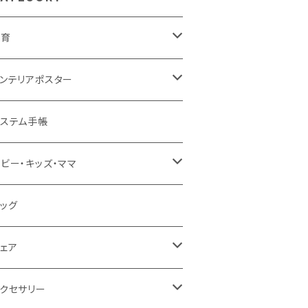
知育
知育ポスター
ンテリアポスター
図・国旗
知育下敷き
3サイズ
ステム手帳
葉（ひらがな・カタカナ・英語）
育グッズ
4サイズ
ビー・キッズ・ママ
字・計算（すうじ・かけ算）
ーダー（A3・B3・A2・40×50・B2・50
ベビー食器
ッグ
70）
楽・化学
食事スタイ・ビブ
ェア
0＊40 / B3
活・風習（四季・指文字・ヨガ）
もちゃ・木製
プロン
クセサリー
0＊50 / A2