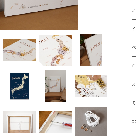
お
ピ
ノ
5
バ
ネ
ノ
イ
5
ジ
シ
ド
ペ
月
し
ク
ス