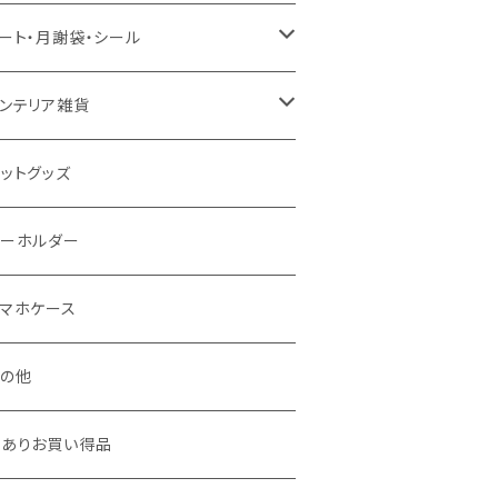
風呂対応ポスター
カー用品
ンバッジ
ート・月謝袋・シール
0＊70 / B2
ッグ・エコバッグ
ックレス
ート
ンテリア雑貨
0＊50
ュエリーポーチ
ール・ステッカー
アステッカー
ットグッズ
謝袋・封筒
おり
キーホルダー
リスマス雑貨
マホケース
その他
訳ありお買い得品