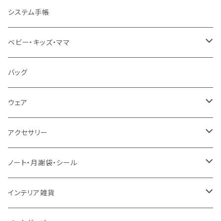
地図・国旗
知育下敷き
A3サイズ
システム手帳
言葉（ひらがな・カタカナ・英語）
知育グッズ
A4サイズ
ベビー・キッズ・ママ
数字・計算（すうじ・かけ算）
オーダー（A3・B3・A2・40×50・B2・50×70）
ベビー食器
バッグ
音楽・化学
30＊40 / B3
お食事スタイ・ビブ
ウェア
生活・風習（四季・指文字・ヨガ）
40＊50 / A2
おもちゃ・木製
エプロン
アクセサリー
お風呂対応ポスター
50＊70 / B2
カー用品
ピンバッジ
ノート・月謝袋・シール
50＊50
バッグ・エコバッグ
ネックレス
ノート
インテリア雑貨