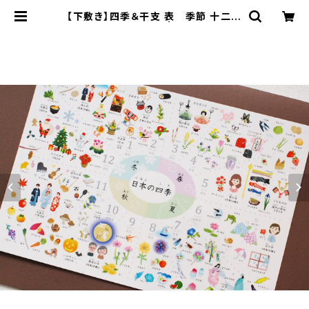
【下敷き】四季＆干支 表 季節 十二支
歳時記 A4サイズ | SONORITE