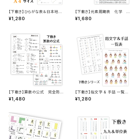
【下敷き】ひらがな表＆日本地
【下敷き】元素周期表 化学 小
図 完全防水 A４サイズ 入
学生 中学生 高校生 A4サ
¥1,280
¥1,680
園祝い 入学祝い 小学生
イズ ソノリテ
【下敷き】算数の公式 完全防
【下敷き】指文字 & 手話 一覧
水 小学生 中学生 高校
表 A4サイズ ソノリテ
¥1,480
¥1,280
生 A4サイズ 角丸 ソノリテ