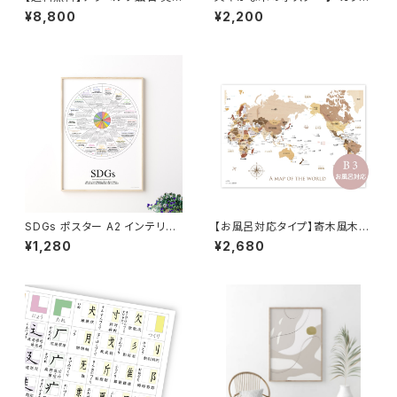
容かっさ 巡り ~Meguri~ スプ
版 A4 グリーン インテリア 北
¥8,800
¥2,200
ーン型フェイスケア マッサージ
欧 おしゃれ
美容 ケア 天然石 ｜上質セルフ
ケア｜ソノリテ 顔 首 鎖骨 肩
こり ふくらはぎ 足ツボ 対策 マ
ッサージ
SDGs ポスター A2 インテリア
【お風呂対応タイプ】寄木風木目
に飾れる◎地球 環境を守るた
調のおしゃれな世界地図ポスタ
¥1,280
¥2,680
めに
ー B3サイズ