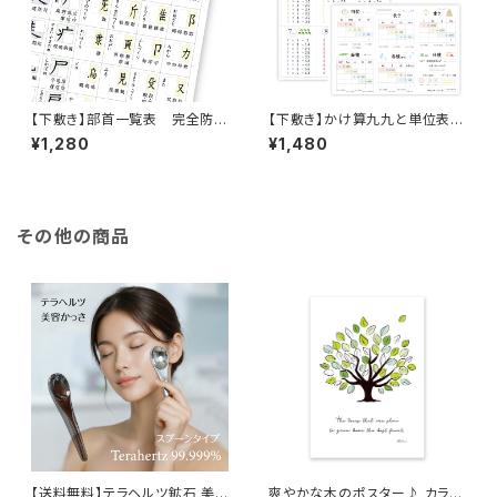
【下敷き】部首一覧表 完全防
【下敷き】かけ算九九と単位表
水 漢字 小学生 中学生
（小学校全学年用）A4サイズ
¥1,280
¥1,480
高校生 角丸 A4サイズ ソノ
リテ
その他の商品
【送料無料】テラヘルツ鉱石 美
爽やかな木のポスター♪ カラー