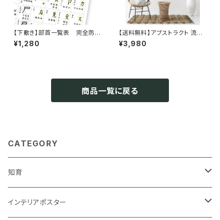
【下敷き】部首一覧表 完全防
【送料無料】アブストラクト 流動
水 漢字 小学生 中学生
サイズ インテリア ポスター北欧
¥1,280
¥3,980
高校生 角丸 A4サイズ ソノ
おしゃれ 絵画 絵 壁掛け モダン
リテ
オーダー【受注生産】
商品一覧に戻る
CATEGORY
知育
知育ポスター
インテリアポスター