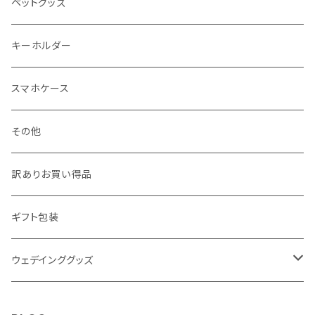
ジュエリーポーチ
シール・ステッカー
ドアステッカー
ペットグッズ
月謝袋・封筒
しおり
キーホルダー
クリスマス雑貨
スマホケース
その他
訳ありお買い得品
ギフト包装
ウェデインググッズ
ウェルカムボード