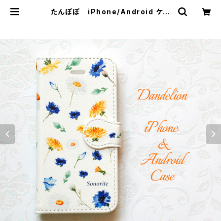
たんぽぽ iPhone/Android ケー
ス【受注制作】手帳 アイフォンケー
ス スマホケース | SONORITE