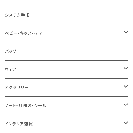
地図・国旗
知育下敷き
A3サイズ
システム手帳
言葉（ひらがな・カタカナ・英語）
知育グッズ
A4サイズ
ベビー・キッズ・ママ
数字・計算（すうじ・かけ算）
オーダー（A3・B3・A2・40×50・B2・50×70）
ベビー食器
バッグ
音楽・化学
30＊40 / B3
お食事スタイ・ビブ
ウェア
生活・風習（四季・指文字・ヨガ）
40＊50 / A2
おもちゃ・木製
エプロン
アクセサリー
お風呂対応ポスター
50＊70 / B2
カー用品
ピンバッジ
ノート・月謝袋・シール
50＊50
バッグ・エコバッグ
ネックレス
ノート
インテリア雑貨