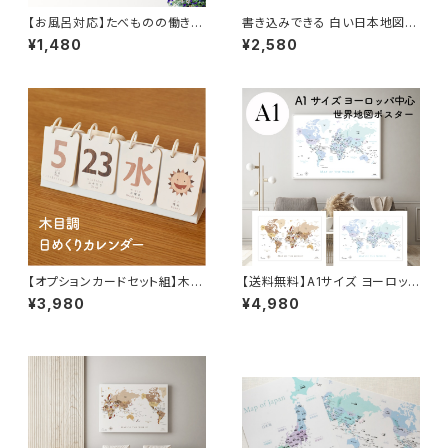
【お風呂対応】たべものの働き
書き込みできる 白い日本地図＆
ポスター 栄養素 食事 エネルギ
世界地図ポスター 2枚組セット
¥1,480
¥2,580
― A3サイズ インテリア
A2＆B2サイズ 上質紙
【オプションカードセット組】木目
【送料無料】A1サイズ ヨーロッパ
調の日めくりカレンダー♪ イン
中心 世界地図 英語＆日本語表
¥3,980
¥4,980
テリア 北欧 おしゃれ
記 ポスター 【受注生産】 タペス
トリー オフィス 塾 会議室 おし
ゃれ 室内用 知育