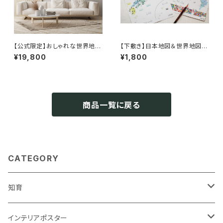
【公式限定】おしゃれな世界地図
【下敷き】日本地図＆世界地図
キャンバス｜インテリア×知育ポ
A4サイズ
¥19,800
¥1,800
スター 送料無料 旅行ピンマップ
A1/B1 木目調/パステル/ネイビ
ー 壁かけ 受注生産 ソノリ
テ SONORITE
商品一覧に戻る
CATEGORY
知育
知育ポスター
インテリアポスター