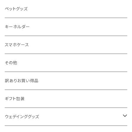
ジュエリーポーチ
シール・ステッカー
ドアステッカー
ペットグッズ
月謝袋・封筒
しおり
キーホルダー
クリスマス雑貨
スマホケース
その他
訳ありお買い得品
ギフト包装
ウェデインググッズ