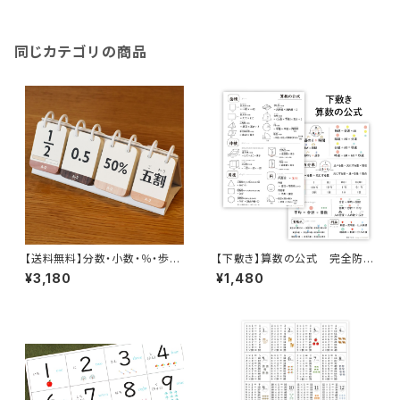
同じカテゴリの商品
【送料無料】分数・小数・％・歩合
【下敷き】算数の公式 完全防
が一目でわかる知育カード♪ 算
水 小学生 中学生 高校
¥3,180
¥1,480
数 数学 卓上 万年使える 1年 イ
生 A4サイズ 角丸 ソノリテ
ンテリア おしゃれ