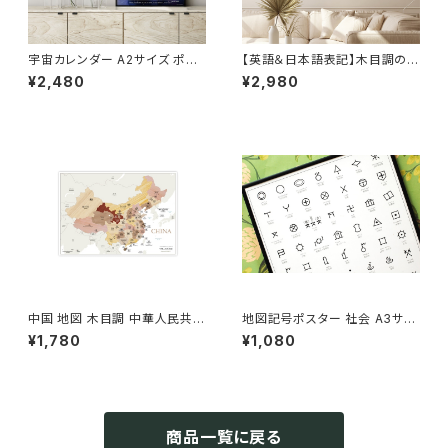
宇宙カレンダー A2サイズ ポス
【英語＆日本語表記】木目調のお
ター カール セーガン The C
しゃれな世界地図ポスターA1サ
¥2,480
¥2,980
osmic Calender 地球 お
イズ
しゃれ 室内用 知育 ソノリテ
中国 地図 木目調 中華人民共和
地図記号ポスター 社会 A3サイ
国 わかりやすい A2サイズ おし
ズ 小学生 インテリア
¥1,780
¥1,080
ゃれ マップ 世界 旅行 社会 知
育
商品一覧に戻る