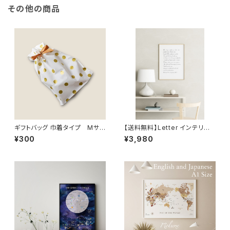
その他の商品
ギフトバッグ 巾着タイプ Mサイ
【送料無料】Letter インテリア
ズ
ポスター北欧 おしゃれ 絵画 絵
¥300
¥3,980
壁掛け モダン オーダー【受注生
産】