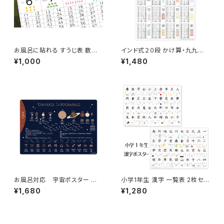
お風呂に貼れる すうじ表 数字
インド式２０段 かけ算・九九表
表 かず Ａ3サイズ 角丸 インテ
ポスター 知育
¥1,000
¥1,480
リア ポスター
お風呂対応 宇宙ポスター 太
小学1年生 漢字 一覧表 2枚セッ
陽系 惑星 B3サイズ インテリ
ト お風呂ポスター 国語 こくご
¥1,680
¥1,280
ア 小学 受験
Ａ3サイズ