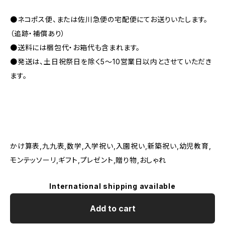
●ネコポス便、または佐川急便の宅配便にてお送りいたします。
（追跡・補償あり）
●送料には梱包代・お箱代も含まれます。
●発送は、土日祝祭日を除く5～10営業日以内とさせていただき
ます。
かけ算表,九九表,数学,入学祝い,入園祝い,新築祝い,幼児教育,
モンテッソーリ,ギフト,プレゼント,贈り物,おしゃれ
International shipping available
Add to cart