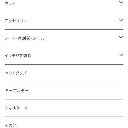
30＊40 / B3
お食事スタイ・ビブ
ウェア
生活・風習（四季・指文字・ヨガ）
40＊50 / A2
おもちゃ・木製
エプロン
アクセサリー
お風呂対応ポスター
50＊70 / B2
カー用品
ピンバッジ
ノート・月謝袋・シール
50＊50
バッグ・エコバッグ
ネックレス
ノート
インテリア雑貨
ジュエリーポーチ
シール・ステッカー
ドアステッカー
ペットグッズ
月謝袋・封筒
しおり
キーホルダー
クリスマス雑貨
スマホケース
その他