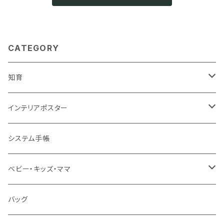
CATEGORY
知育
知育ポスター
インテリアポスター
地図・国旗
知育下敷き
A3サイズ
システム手帳
言葉（ひらがな・カタカナ・英語）
知育グッズ
A4サイズ
ベビー・キッズ・ママ
数字・計算（すうじ・かけ算）
オーダー（A3・B3・A2・40×50・B2・50×70）
ベビー食器
バッグ
音楽・化学