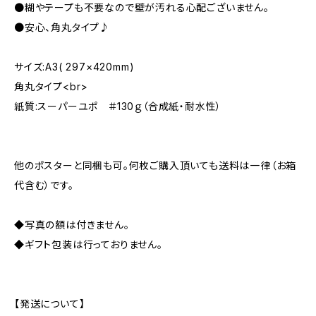
●糊やテープも不要なので壁が汚れる心配ございません。
●安心、角丸タイプ♪
サイズ:A3( 297×420mm)
角丸タイプ<br>
紙質:スーパーユポ ＃130ｇ（合成紙・耐水性）
他のポスターと同梱も可。何枚ご購入頂いても送料は一律（お箱
代含む）です。
◆写真の額は付きません。
◆ギフト包装は行っておりません。
【発送について】