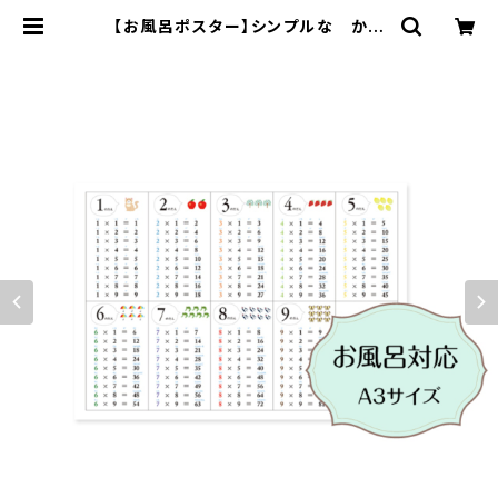
【お風呂ポスター】シンプルな かけ
算 九九表 Ａ3サイズ 角丸 インテリ
ア ポスター | SONORITE