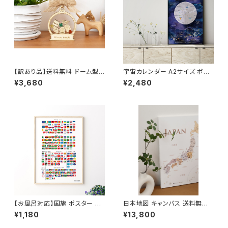
【訳あり品】送料無料 ドーム型
宇宙カレンダー A2サイズ ポス
誕生オーナメント クリスマス ギ
ター カール セーガン The C
¥3,680
¥2,480
フト 誕生祝い 出産祝い メモリア
osmic Calender 地球 お
ル 孫
しゃれ 室内用 知育 ソノリテ
【お風呂対応】国旗 ポスター 世
日本地図 キャンバス 送料無料
界 お風呂対応 A3サイズ インテ
旅行ピンマップ A2/A1 B1木目
¥1,180
¥13,800
リア 小学 受験 インテリア 角
調 パステルネイビー 壁かけ ソ
丸
ノリテ SONORITE