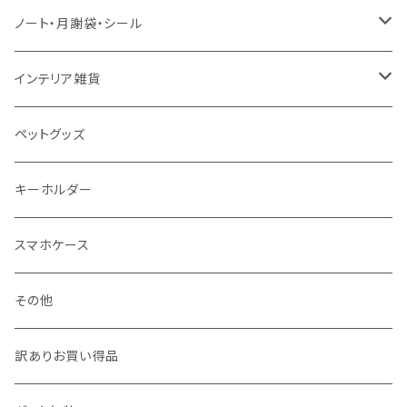
お風呂対応ポスター
50＊70 / B2
カー用品
ピンバッジ
ノート・月謝袋・シール
50＊50
バッグ・エコバッグ
ネックレス
ノート
インテリア雑貨
ジュエリーポーチ
シール・ステッカー
ドアステッカー
ペットグッズ
月謝袋・封筒
しおり
キーホルダー
クリスマス雑貨
スマホケース
その他
訳ありお買い得品