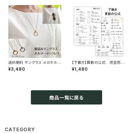
送料無料 サングラス メガネホル
【下敷き】算数の公式 完全防
ダー ロングネックレス 2色 チェ
水 小学生 中学生 高校
¥3,480
¥1,480
ーン60＋5cm サージカルステ
生 A4サイズ 角丸 ソノリテ
ンレス 316L 金属アレルギー 眼
鏡 ソノリテ
商品一覧に戻る
CATEGORY