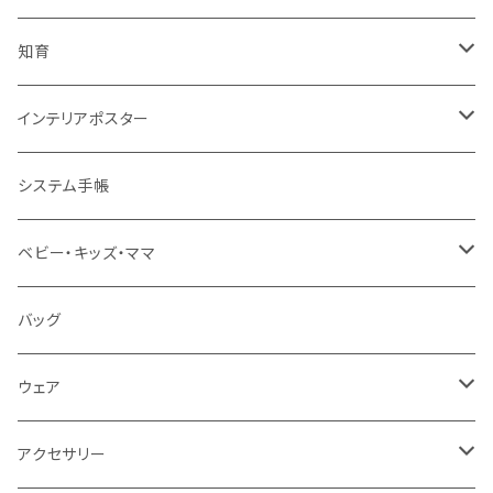
知育
知育ポスター
インテリアポスター
地図・国旗
知育下敷き
A3サイズ
システム手帳
言葉（ひらがな・カタカナ・英語）
知育グッズ
A4サイズ
ベビー・キッズ・ママ
数字・計算（すうじ・かけ算）
オーダー（A3・B3・A2・40×50・B2・50×70）
ベビー食器
バッグ
音楽・化学
30＊40 / B3
お食事スタイ・ビブ
ウェア
生活・風習（四季・指文字・ヨガ）
40＊50 / A2
おもちゃ・木製
エプロン
アクセサリー