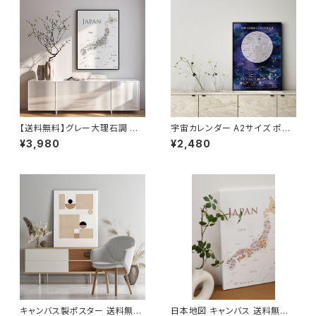
【送料無料】グレー大理石調 日
宇宙カレンダー A2サイズ ポス
本地図 【受注生産】インテリアに
ター カール セーガン The C
¥3,980
¥2,480
おしゃれな ポスターA2/A1サイ
osmic Calender 地球 お
ズ
しゃれ 室内用 知育 ソノリテ
キャンバス製ポスター 送料無料
日本地図 キャンバス 送料無料