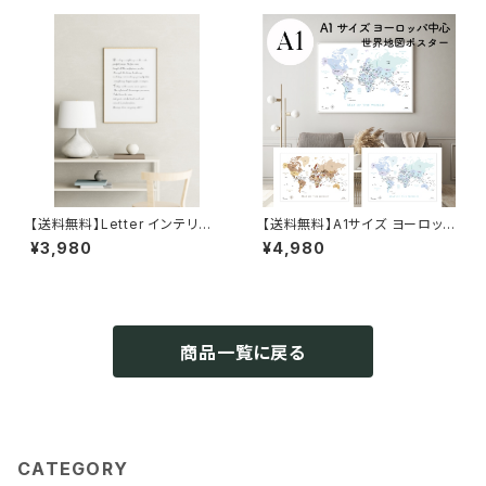
【送料無料】Letter インテリア
【送料無料】A1サイズ ヨーロッパ
ポスター北欧 おしゃれ 絵画 絵
中心 世界地図 英語＆日本語表
¥3,980
¥4,980
壁掛け モダン オーダー【受注生
記 ポスター 【受注生産】 タペス
産】
トリー オフィス 塾 会議室 おし
ゃれ 室内用 知育
商品一覧に戻る
CATEGORY