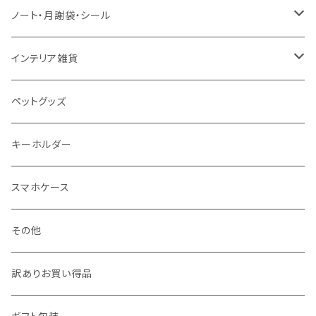
50＊70 / B2
カー用品
ピンバッジ
ノート・月謝袋・シール
50＊50
バッグ・エコバッグ
ネックレス
ノート
インテリア雑貨
ジュエリーポーチ
シール・ステッカー
ドアステッカー
ペットグッズ
月謝袋・封筒
しおり
キーホルダー
クリスマス雑貨
スマホケース
その他
訳ありお買い得品