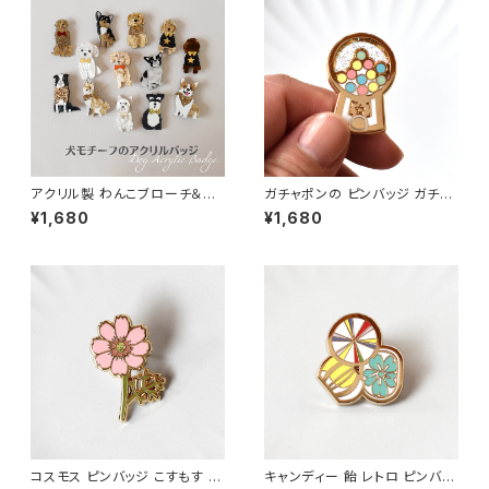
アクリル製 わんこブローチ＆バ
ガチャポンの ピンバッジ ガチャ
ッジ Dogモチーフ ポーコピノ P
ガチャ ピンバッジ エナメルピ
¥1,680
¥1,680
ocopinoドッグ アクリル製バッ
ン ブローチ アクセサリー
ジ ブローチ
コスモス ピンバッジ こすもす 秋
キャンディー 飴 レトロ ピンバッ