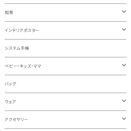
知育
知育ポスター
インテリアポスター
地図・国旗
知育下敷き
A3サイズ
システム手帳
言葉（ひらがな・カタカナ・英語）
知育グッズ
A4サイズ
ベビー・キッズ・ママ
数字・計算（すうじ・かけ算）
オーダー（A3・B3・A2・40×50・B2・50×70）
ベビー食器
バッグ
音楽・化学
30＊40 / B3
お食事スタイ・ビブ
ウェア
生活・風習（四季・指文字・ヨガ）
40＊50 / A2
おもちゃ・木製
エプロン
アクセサリー
お風呂対応ポスター