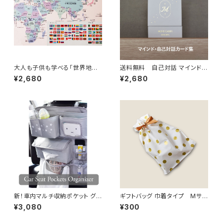
大人も子供も学べる「世界地図」
送料無料 自己対話 マインドカ
ポスター B2サイズ
ード 45枚カード 自己啓発 min
¥2,680
¥2,680
d card インテリア 北欧 おしゃ
れ ソノリテ
新！車内マルチ収納ポケット グレ
ギフトバッグ 巾着タイプ Mサイ
ー ベビー収納 ベビーカー ベ
ズ
¥3,080
¥300
ッド アウトドア