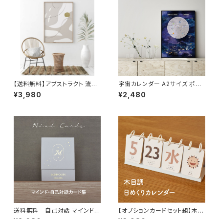
【送料無料】アブストラクト 流動
宇宙カレンダー A2サイズ ポス
サイズ インテリア ポスター北欧
ター カール セーガン The C
¥3,980
¥2,480
おしゃれ 絵画 絵 壁掛け モダン
osmic Calender 地球 お
オーダー【受注生産】
しゃれ 室内用 知育 ソノリテ
送料無料 自己対話 マインドカ
【オプションカードセット組】木目
ード 45枚カード 自己啓発 min
調の日めくりカレンダー♪ イン