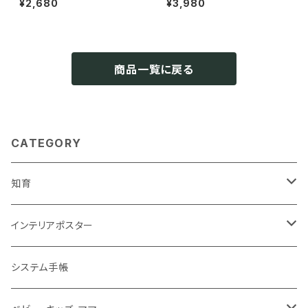
¥2,680
¥3,980
d card インテリア 北欧 おしゃ
テリア 北欧 おしゃれ
れ ソノリテ
商品一覧に戻る
CATEGORY
知育
知育ポスター
インテリアポスター
地図・国旗
知育下敷き
A3サイズ
システム手帳
言葉（ひらがな・カタカナ・英語）