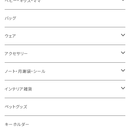
知育グッズ
A4サイズ
ベビー・キッズ・ママ
数字・計算（すうじ・かけ算）
オーダー（A3・B3・A2・40×50・B2・50×70）
ベビー食器
バッグ
音楽・化学
30＊40 / B3
お食事スタイ・ビブ
ウェア
生活・風習（四季・指文字・ヨガ）
40＊50 / A2
おもちゃ・木製
エプロン
アクセサリー
お風呂対応ポスター
50＊70 / B2
カー用品
ピンバッジ
ノート・月謝袋・シール
50＊50
バッグ・エコバッグ
ネックレス
ノート
インテリア雑貨
ジュエリーポーチ
シール・ステッカー
ドアステッカー
ペットグッズ
月謝袋・封筒
しおり
キーホルダー