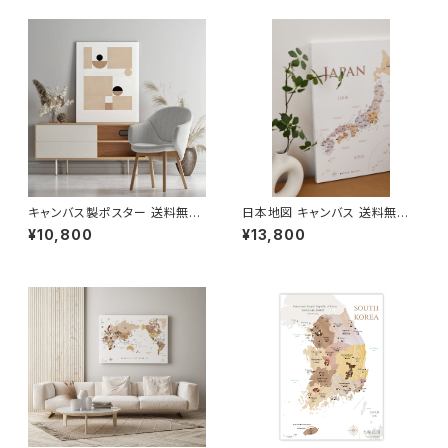
キャンバス製ポスター 送料無料
日本地図 キャンバス 送料無料
当店お取り扱いの中からお好き
旅行ピンマップ A2/A1 B1木目
¥10,800
¥13,800
なデザインから選べます A4~
調 パステルネイビー 壁かけ ソ
ソノリテ SONORITE
ノリテ SONORITE