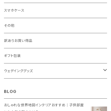
クリスマス雑貨
スマホケース
その他
訳ありお買い得品
ギフト包装
ウェデインググッズ
ウェルカムボード
BLOG
SNS風撮影用パネル
おしゃれな世界地図インテリアおすすめ｜子供部屋