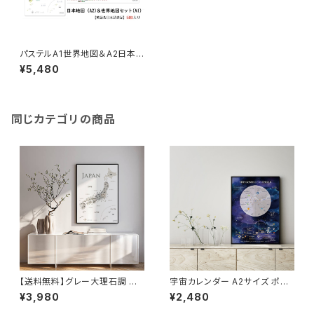
パステルA1世界地図＆A2日本
地図セット 国旗入り 大人も子供
¥5,480
も学べるパステル調 セット 室内
用 知育
同じカテゴリの商品
【送料無料】グレー大理石調 日
宇宙カレンダー A2サイズ ポス
本地図 【受注生産】インテリアに
ター カール セーガン The C
¥3,980
¥2,480
おしゃれな ポスターA2/A1サイ
osmic Calender 地球 お
ズ
しゃれ 室内用 知育 ソノリテ