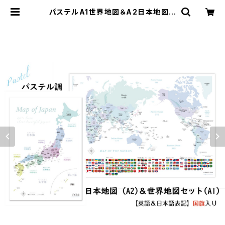
パステルA1世界地図＆A2日本地図セ
ット 国旗入り 大人も子供も学べるパ
ステル調 セット 室内用 知育 | SON
ORITE