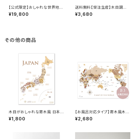
【公式限定】おしゃれな世界地図
送料無料【受注生産】木目調の
キャンバス｜インテリア×知育ポ
韓国 地図 A2サイズ マップ 世界
¥19,800
¥3,680
スター 送料無料 旅行ピンマップ
旅行 社会 知育
A1/B1 木目調/パステル/ネイビ
ー 壁かけ 受注生産 ソノリ
テ SONORITE
その他の商品
木目がおしゃれな寄木風 日本
【お風呂対応タイプ】寄木風木目
地図 ポスターA2サイズ 室内用
調のおしゃれな世界地図ポスタ
¥1,800
¥2,680
ー B3サイズ