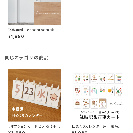
送料無料 Lessonroom 筆記
体のおしゃれなレッスンルーム
¥1,880
ステッカー sticker ドアサイン
音楽室 マーク シール ピアノ
おしゃれ インテリア プレゼン
ト ギフト
同じカテゴリの商品
【オプションカードセット組】木目
日めくりカレンダー用 歳時記
調の日めくりカレンダー♪ イン
＆行事カード16枚入り♪オプシ
¥3,980
¥1,080