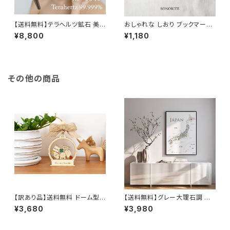
【送料無料】テラヘルツ鉱石 美
おしゃれな しおり ブックマーカ
容かっさ 巡り ~Meguri~ スプ
ー ブックマーク 栞 北欧 全8
¥8,800
¥1,180
ーン型フェイスケア マッサージ
種類 本 ソノリテ
美容 ケア 天然石 ｜上質セルフ
ケア｜ソノリテ 顔 首 鎖骨 肩
こり ふくらはぎ 足ツボ 対策 マ
ッサージ
その他の商品
【訳あり品】送料無料 ドーム型
【送料無料】グレー大理石調 日
誕生オーナメント クリスマス ギ
本地図 【受注生産】インテリアに
¥3,680
¥3,980
フト 誕生祝い 出産祝い メモリア
おしゃれな ポスターA2/A1サイ
ル 孫
ズ