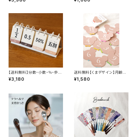
テリア 北欧 おしゃれ
ョンカード 知育 ソノリテ
【送料無料】分数・小数・％・歩合
送料無料【くまデザイン】月齢カ
が一目でわかる知育カード♪ 算
ード 誕生日カード 成長記録 0
¥3,180
¥1,580
数 数学 卓上 万年使える 1年 イ
ヶ月〜98歳 マンスリーカード
ンテリア おしゃれ
ベビーフォト 出産祝い ギフト お
しゃれ ソノリテ