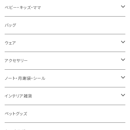
言葉（ひらがな・カタカナ・英語）
知育グッズ
A4サイズ
ベビー・キッズ・ママ
数字・計算（すうじ・かけ算）
オーダー（A3・B3・A2・40×50・B2・50×70）
ベビー食器
バッグ
音楽・化学
30＊40 / B3
お食事スタイ・ビブ
ウェア
生活・風習（四季・指文字・ヨガ）
40＊50 / A2
おもちゃ・木製
エプロン
アクセサリー
お風呂対応ポスター
50＊70 / B2
カー用品
ピンバッジ
ノート・月謝袋・シール
50＊50
バッグ・エコバッグ
ネックレス
ノート
インテリア雑貨
ジュエリーポーチ
シール・ステッカー
ドアステッカー
ペットグッズ