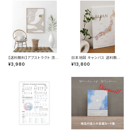
【送料無料】アブストラクト 流動
日本地図 キャンバス 送料無料
サイズ インテリア ポスター北欧
旅行ピンマップ A2/A1 B1木目
¥3,980
¥13,800
おしゃれ 絵画 絵 壁掛け モダン
調 パステルネイビー 壁かけ ソ
オーダー【受注生産】
ノリテ SONORITE