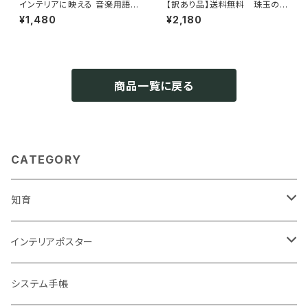
インテリアに映える 音楽用語ポ
【訳あり品】送料無料 珠玉の偉
スター A2サイズ 室内用
人の言葉集 55枚 カード 自己啓
¥1,480
¥2,180
発 ワード インテリア 北欧 おし
ゃれ ソノリテ
商品一覧に戻る
CATEGORY
知育
知育ポスター
インテリアポスター
地図・国旗
知育下敷き
A3サイズ
システム手帳