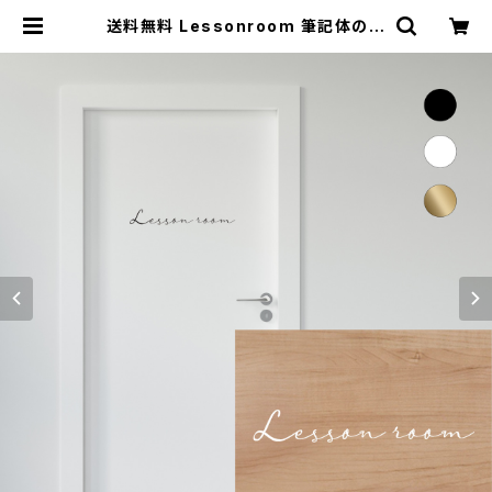
送料無料 Lessonroom 筆記体のお
しゃれなレッスンルーム ステッカー s
ticker ドアサイン 音楽室 マーク
シール ピアノ おしゃれ インテリア
プレゼント ギフト | SONORITE