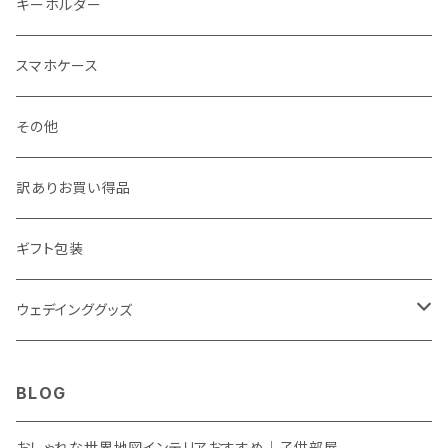
月謝袋・封筒
しおり
キーホルダー
クリスマス雑貨
スマホケース
その他
訳ありお買い得品
ギフト包装
ウェデインググッズ
ウェルカムボード
BLOG
SNS風撮影用パネル
おしゃれな世界地図インテリアおすすめ｜子供部屋