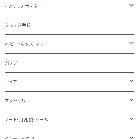
知育ポスター
インテリアポスター
地図・国旗
知育下敷き
A3サイズ
システム手帳
言葉（ひらがな・カタカナ・英語）
知育グッズ
A4サイズ
ベビー・キッズ・ママ
数字・計算（すうじ・かけ算）
オーダー（A3・B3・A2・40×50・B2・50×70）
ベビー食器
バッグ
音楽・化学
30＊40 / B3
お食事スタイ・ビブ
ウェア
生活・風習（四季・指文字・ヨガ）
40＊50 / A2
おもちゃ・木製
エプロン
アクセサリー
お風呂対応ポスター
50＊70 / B2
カー用品
ピンバッジ
ノート・月謝袋・シール
50＊50
バッグ・エコバッグ
ネックレス
ノート
インテリア雑貨