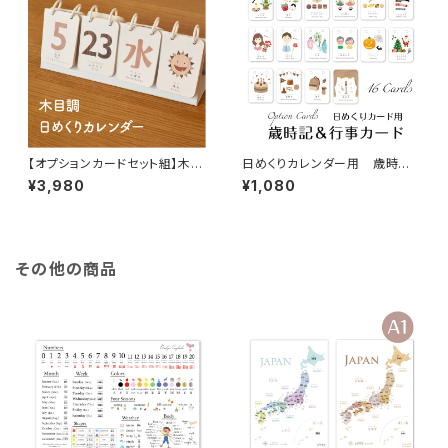
【オプションカードセット組】木目
日めくりカレンダー用 歳時記
調の日めくりカレンダー♪ イン
＆行事カード16枚入り♪オプシ
¥3,980
¥1,080
テリア 北欧 おしゃれ
ョンカード 知育 ソノリテ
その他の商品