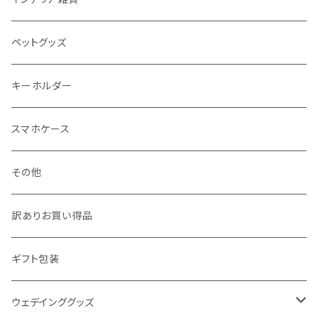
ジュエリーポーチ
シール・ステッカー
ドアステッカー
ペットグッズ
月謝袋・封筒
しおり
キーホルダー
クリスマス雑貨
スマホケース
その他
訳ありお買い得品
ギフト包装
ウェデインググッズ