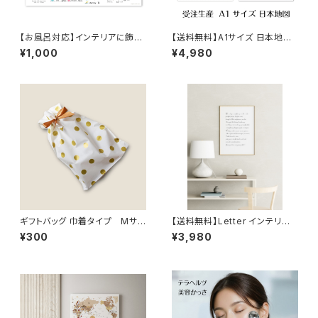
【お風呂対応】インテリアに飾れ
【送料無料】A1サイズ 日本地図
る英語単語ポスター Ａ3サイズ
ポスター 【受注生産】タペストリ
¥1,000
¥4,980
角丸 インテリア ポスター
ー オフィス 塾 会議室 おしゃれ
室内用 知育
ギフトバッグ 巾着タイプ Mサイ
【送料無料】Letter インテリア
ズ
ポスター北欧 おしゃれ 絵画 絵
¥300
¥3,980
壁掛け モダン オーダー【受注生
産】