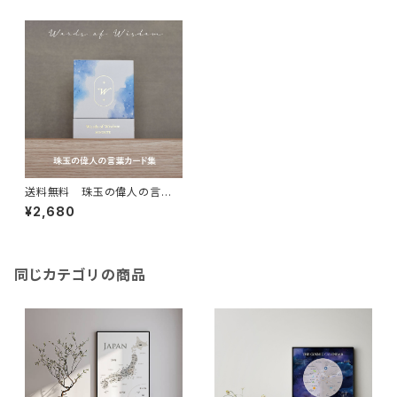
送料無料 珠玉の偉人の言葉
集 55枚 カード 自己啓発 ワー
¥2,680
ド インテリア 北欧 おしゃれ ソノ
リテ
同じカテゴリの商品