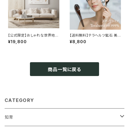
【公式限定】おしゃれな世界地図
【送料無料】テラヘルツ鉱石 美
キャンバス｜インテリア×知育ポ
容かっさ 巡り ~Meguri~ スプ
¥19,800
¥8,800
スター 送料無料 旅行ピンマップ
ーン型フェイスケア マッサージ
A1/B1 木目調/パステル/ネイビ
美容 ケア 天然石 ｜上質セルフ
ー 壁かけ 受注生産 ソノリ
ケア｜ソノリテ 顔 首 鎖骨 肩
テ SONORITE
こり ふくらはぎ 足ツボ 対策 マ
ッサージ
商品一覧に戻る
CATEGORY
知育