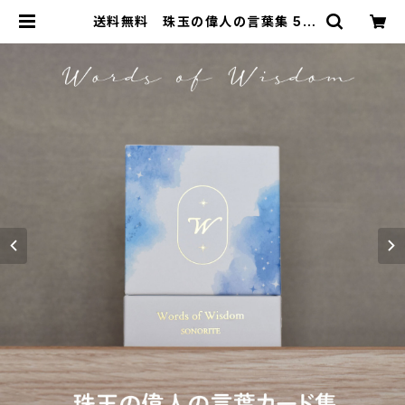
送料無料 珠玉の偉人の言葉集 55
枚 カード 自己啓発 ワード インテリア
北欧 おしゃれ ソノリテ | SONORIT
E