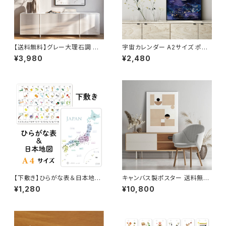
【送料無料】グレー大理石調 日
宇宙カレンダー A2サイズ ポス
本地図 【受注生産】インテリアに
ター カール セーガン The C
¥3,980
¥2,480
おしゃれな ポスターA2/A1サイ
osmic Calender 地球 お
ズ
しゃれ 室内用 知育 ソノリテ
【下敷き】ひらがな表＆日本地
キャンバス製ポスター 送料無料
図 完全防水 A４サイズ 入
当店お取り扱いの中からお好き
¥1,280
¥10,800
園祝い 入学祝い 小学生
なデザインから選べます A4~
ソノリテ SONORITE